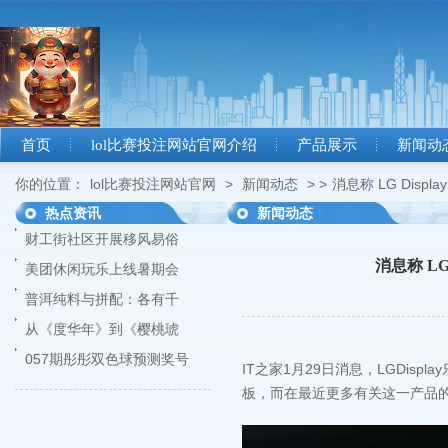
首页
lol比赛投注网站官网介绍
产品展示
新闻动
你的位置：
lol比赛投注网站官网
>
新闻动态
> >
消息称 LG Disp
热点资讯
新闻动态
财工街社区开展移风易俗
消息称 LG
美团休闲玩乐上线暑期会
普洱纯料与拼配：各有千
从《度华年》到《樱桃琥
057期彤彤双色球预测奖号
IT之家1月29日消息，LGDisp
板，而在最近更多有关这一产品