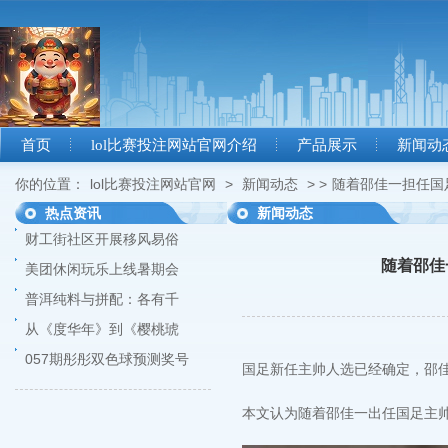
首页
lol比赛投注网站官网介绍
产品展示
新闻动
你的位置：
lol比赛投注网站官网
>
新闻动态
> >
随着邵佳一担任国足
热点资讯
新闻动态
财工街社区开展移风易俗
随着邵佳
美团休闲玩乐上线暑期会
普洱纯料与拼配：各有千
从《度华年》到《樱桃琥
057期彤彤双色球预测奖号
国足新任主帅人选已经确定，邵佳
本文认为随着邵佳一出任国足主